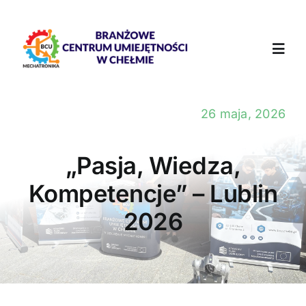
Skip
to
content
Toggl
Navig
Aktualności
26 maja, 2026
O nas
„Pasja, Wiedza,
Kompetencje” – Lublin
Szkolenia
2026
Rekrutacja
Doradca zawodowy